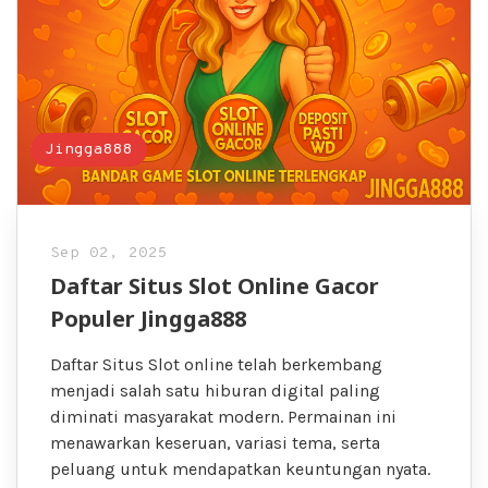
Jingga888
Sep 02, 2025
Daftar Situs Slot Online Gacor
Populer Jingga888
Daftar Situs Slot online telah berkembang
menjadi salah satu hiburan digital paling
diminati masyarakat modern. Permainan ini
menawarkan keseruan, variasi tema, serta
peluang untuk mendapatkan keuntungan nyata.