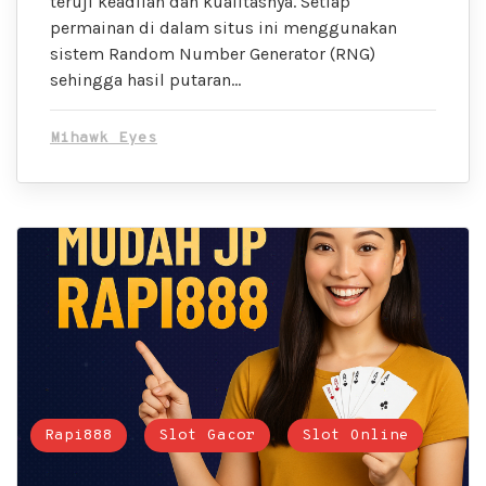
teruji keadilan dan kualitasnya. Setiap
permainan di dalam situs ini menggunakan
sistem Random Number Generator (RNG)
sehingga hasil putaran…
Mihawk Eyes
Rapi888
Slot Gacor
Slot Online