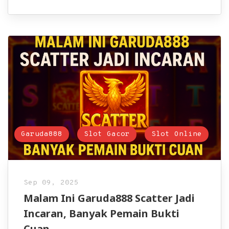
Garuda888
Slot Gacor
Slot Online
Sep 09, 2025
Malam Ini Garuda888 Scatter Jadi
Incaran, Banyak Pemain Bukti
Cuan