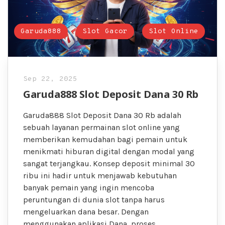
Garuda888
Slot Gacor
Slot Online
Sep 22, 2025
Garuda888 Slot Deposit Dana 30 Rb
Garuda888 Slot Deposit Dana 30 Rb adalah
sebuah layanan permainan slot online yang
memberikan kemudahan bagi pemain untuk
menikmati hiburan digital dengan modal yang
sangat terjangkau. Konsep deposit minimal 30
ribu ini hadir untuk menjawab kebutuhan
banyak pemain yang ingin mencoba
peruntungan di dunia slot tanpa harus
mengeluarkan dana besar. Dengan
menggunakan aplikasi Dana, proses…