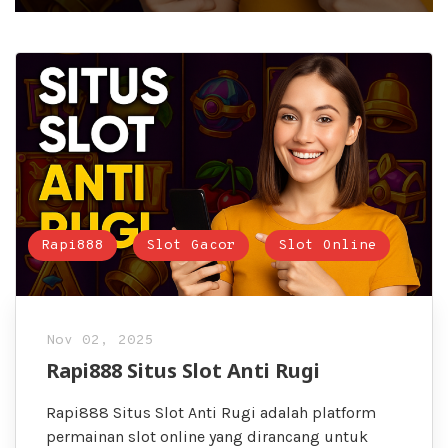
Rapi888
Slot Gacor
Slot Online
Nov 02, 2025
Rapi888 Situs Slot Anti Rugi
Rapi888 Situs Slot Anti Rugi adalah platform
permainan slot online yang dirancang untuk