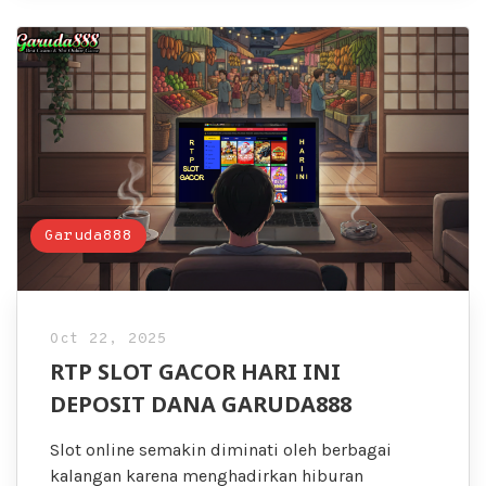
Garuda888
Oct 22, 2025
RTP SLOT GACOR HARI INI
DEPOSIT DANA GARUDA888
Slot online semakin diminati oleh berbagai
kalangan karena menghadirkan hiburan