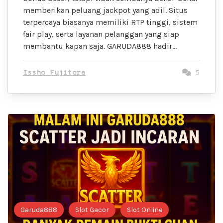
memberikan peluang jackpot yang adil. Situs
terpercaya biasanya memiliki RTP tinggi, sistem
fair play, serta layanan pelanggan yang siap
membantu kapan saja. GARUDA888 hadir…
Issho Fujitora
5
Garuda888
Slot Gacor
Slot Online