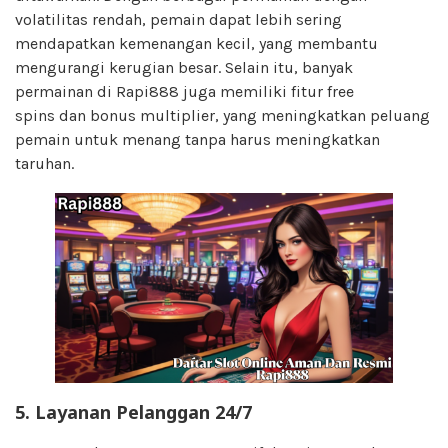
volatilitas rendah, pemain dapat lebih sering
mendapatkan kemenangan kecil, yang membantu
mengurangi kerugian besar. Selain itu, banyak
permainan di Rapi888 juga memiliki fitur free
spins dan bonus multiplier, yang meningkatkan peluang
pemain untuk menang tanpa harus meningkatkan
taruhan.
5.
Layanan Pelanggan 24/7