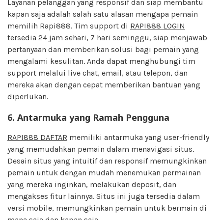
Layanan pelanggan yang responsif dan siap membantu
kapan saja adalah salah satu alasan mengapa pemain
memilih Rapi888. Tim support di
RAPI888 LOGIN
tersedia 24 jam sehari, 7 hari seminggu, siap menjawab
pertanyaan dan memberikan solusi bagi pemain yang
mengalami kesulitan. Anda dapat menghubungi tim
support melalui live chat, email, atau telepon, dan
mereka akan dengan cepat memberikan bantuan yang
diperlukan.
6.
Antarmuka yang Ramah Pengguna
RAPI888 DAFTAR
memiliki antarmuka yang user-friendly
yang memudahkan pemain dalam menavigasi situs.
Desain situs yang intuitif dan responsif memungkinkan
pemain untuk dengan mudah menemukan permainan
yang mereka inginkan, melakukan deposit, dan
mengakses fitur lainnya. Situs ini juga tersedia dalam
versi mobile, memungkinkan pemain untuk bermain di
mana saja dan kapan saja.