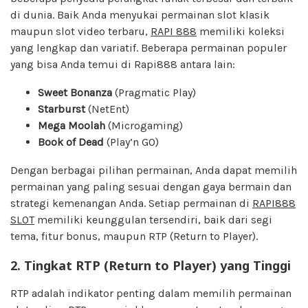
di dunia. Baik Anda menyukai permainan slot klasik
maupun slot video terbaru,
RAPI 888
memiliki koleksi
yang lengkap dan variatif. Beberapa permainan populer
yang bisa Anda temui di Rapi888 antara lain:
Sweet Bonanza
(Pragmatic Play)
Starburst
(NetEnt)
Mega Moolah
(Microgaming)
Book of Dead
(Play’n GO)
Dengan berbagai pilihan permainan, Anda dapat memilih
permainan yang paling sesuai dengan gaya bermain dan
strategi kemenangan Anda. Setiap permainan di
RAPI888
SLOT
memiliki keunggulan tersendiri, baik dari segi
tema, fitur bonus, maupun RTP (Return to Player).
2.
Tingkat RTP (Return to Player) yang Tinggi
RTP adalah indikator penting dalam memilih permainan