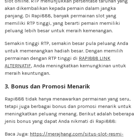
slot online. RTP menunjukkan persentase taruhan yang
akan dikembalikan kepada pemain dalam jangka
panjang. Di Rapi888, banyak permainan slot yang
memiliki RTP tinggi, yang berarti pemain memiliki
peluang lebih besar untuk meraih kemenangan.
Semakin tinggi RTP, semakin besar pula peluang Anda
untuk memenangkan hadiah besar. Dengan memilih
permainan dengan RTP tinggi di
RAPI888 LINK
ALTERNATIF
, Anda meningkatkan kemungkinan untuk
meraih keuntungan.
3.
Bonus dan Promosi Menarik
Rapi888 tidak hanya menawarkan permainan yang seru,
tetapi juga berbagai bonus dan promosi menarik untuk
meningkatkan peluang menang. Berikut adalah beberapa
jenis bonus yang dapat Anda nikmati di Rapi888:
Baca Juga:
https://merajhang.com/situs-slot-resmi-