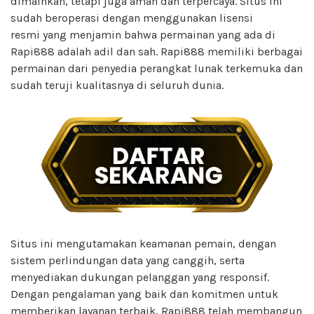
dimainkan, tetapi juga aman dan terpercaya. Situs ini
sudah beroperasi dengan menggunakan lisensi
resmi yang menjamin bahwa permainan yang ada di
Rapi888 adalah adil dan sah. Rapi888 memiliki berbagai
permainan dari penyedia perangkat lunak terkemuka dan
sudah teruji kualitasnya di seluruh dunia.
Situs ini mengutamakan keamanan pemain, dengan
sistem perlindungan data yang canggih, serta
menyediakan dukungan pelanggan yang responsif.
Dengan pengalaman yang baik dan komitmen untuk
memberikan layanan terbaik, Rapi888 telah membangun