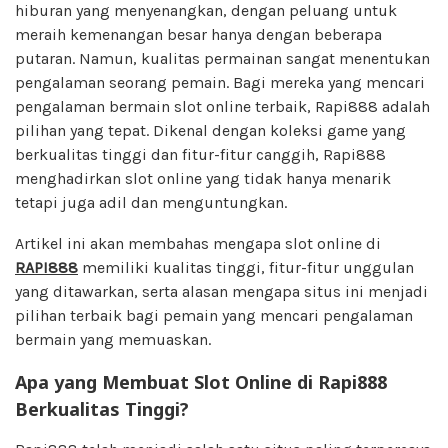
hiburan yang menyenangkan, dengan peluang untuk
meraih kemenangan besar hanya dengan beberapa
putaran. Namun, kualitas permainan sangat menentukan
pengalaman seorang pemain. Bagi mereka yang mencari
pengalaman bermain slot online terbaik, Rapi888 adalah
pilihan yang tepat. Dikenal dengan koleksi game yang
berkualitas tinggi dan fitur-fitur canggih, Rapi888
menghadirkan slot online yang tidak hanya menarik
tetapi juga adil dan menguntungkan.
Artikel ini akan membahas mengapa slot online di
RAPI888
memiliki kualitas tinggi, fitur-fitur unggulan
yang ditawarkan, serta alasan mengapa situs ini menjadi
pilihan terbaik bagi pemain yang mencari pengalaman
bermain yang memuaskan.
Apa yang Membuat Slot Online di Rapi888
Berkualitas Tinggi?