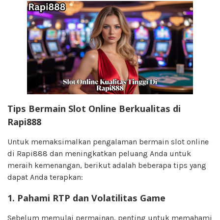
Tips Bermain Slot Online Berkualitas di
Rapi888
Untuk memaksimalkan pengalaman bermain slot online
di Rapi888 dan meningkatkan peluang Anda untuk
meraih kemenangan, berikut adalah beberapa tips yang
dapat Anda terapkan:
1.
Pahami RTP dan Volatilitas Game
Sebelum memulai permainan, penting untuk memahami