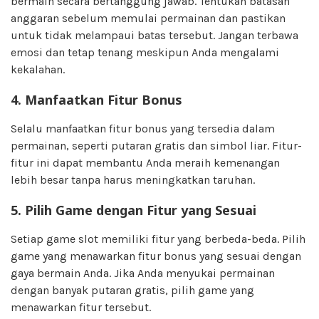
bermain secara bertanggung jawab. Tentukan batasan
anggaran sebelum memulai permainan dan pastikan
untuk tidak melampaui batas tersebut. Jangan terbawa
emosi dan tetap tenang meskipun Anda mengalami
kekalahan.
4.
Manfaatkan Fitur Bonus
Selalu manfaatkan fitur bonus yang tersedia dalam
permainan, seperti putaran gratis dan simbol liar. Fitur-
fitur ini dapat membantu Anda meraih kemenangan
lebih besar tanpa harus meningkatkan taruhan.
5.
Pilih Game dengan Fitur yang Sesuai
Setiap game slot memiliki fitur yang berbeda-beda. Pilih
game yang menawarkan fitur bonus yang sesuai dengan
gaya bermain Anda. Jika Anda menyukai permainan
dengan banyak putaran gratis, pilih game yang
menawarkan fitur tersebut.