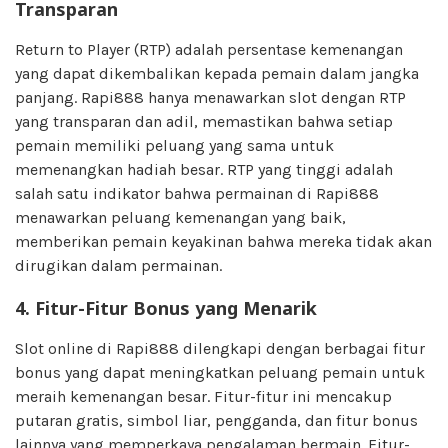
Transparan
Return to Player (RTP) adalah persentase kemenangan
yang dapat dikembalikan kepada pemain dalam jangka
panjang. Rapi888 hanya menawarkan slot dengan RTP
yang transparan dan adil, memastikan bahwa setiap
pemain memiliki peluang yang sama untuk
memenangkan hadiah besar. RTP yang tinggi adalah
salah satu indikator bahwa permainan di Rapi888
menawarkan peluang kemenangan yang baik,
memberikan pemain keyakinan bahwa mereka tidak akan
dirugikan dalam permainan.
4.
Fitur-Fitur Bonus yang Menarik
Slot online di Rapi888 dilengkapi dengan berbagai fitur
bonus yang dapat meningkatkan peluang pemain untuk
meraih kemenangan besar. Fitur-fitur ini mencakup
putaran gratis, simbol liar, pengganda, dan fitur bonus
lainnya yang memperkaya pengalaman bermain. Fitur-